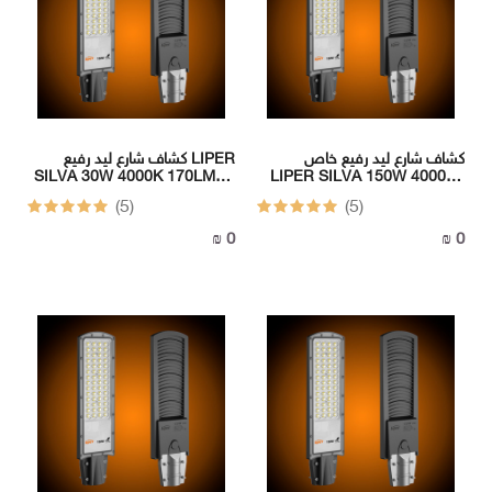
-
BOX
الهاتف
كشاف شارع ليد رفيع خاص
كشاف شارع ليد رفيع LIPER
:
SILVA 30W 4000K 170LM/W
LIPER SILVA 150W 4000K (
092517725
IP65 CRI70 IK8 220-240V
50000 h )
(5)
(5)
الهاتف
0 ₪
0 ₪
: