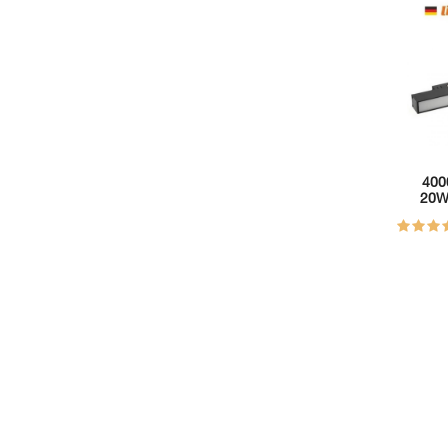
 مغناطيس مسطرة 4000K
اسود LIPER 60CM 48V