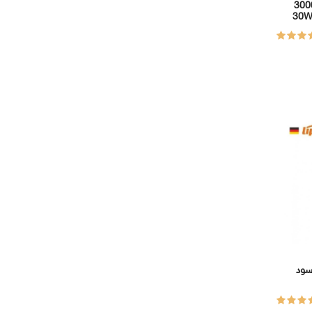
 مغناطيس مسطرة 3000K
اسود LIPER 90CM 48V
LIPE