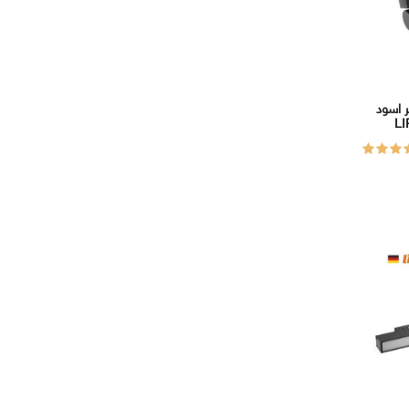
 اسود
LI