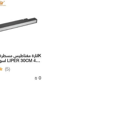
DC
(5)
0 ₪