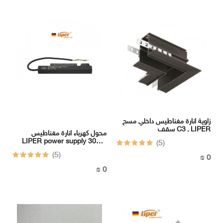
سونيك
ثريات
سوبر
سونيك
سوبر
سونيك
سوبر
سونيك
LUTECA
FERMAX
LUTECA
FONIX
FERMAX
زاوية انارة مغناطيس داخلي مسح
سقف C3 ـ LIPER
محول كهرباء انارة مغناطيس
LIPER power supply 300W
(5)
FONIX
وصلات
48V DC
(5)
وكوابل
0 ₪
وأسلاك
0 ₪
وصلات
وكوابل
وأسلاك
I
-
BOX
I