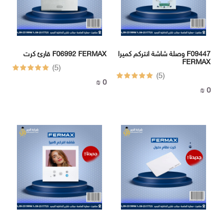
-
BOX
وصلة شاشة انتركم كميرا F09447
قارئ كرت F06992 FERMAX
FERMAX
الهاتف
(5)
:
(5)
0 ₪
092517725
0 ₪
الهاتف
: