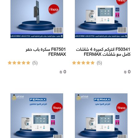
انتركم كميرة 4 شاشات F50341
سكرة باب حفر F67501
FERMAX كامل مع شاشات
FERMAX
(5)
(5)
0 ₪
0 ₪