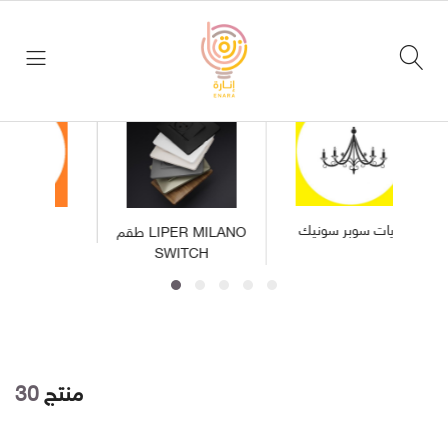
التصنيف
تسجيل
الرئيسي
دخول
الرئيسية
اخر
العروض
ثريات سوبر سونيك
طقم LIPER MILANO
التصنيف
SWITCH
الرئيسي
Liper
LIPER
طقم
LIPER
MILANO
طقم
SWITCH
LIPER
منتج
30
MILANO
SWITCH
ثريات
سوبر