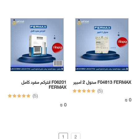
محول 2 امبير F04813 FERMAX
انتركم مفرد كامل F06201
FERMAX
(5)
(5)
0 ₪
0 ₪
1
2