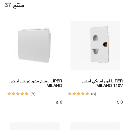
منتج
37
سونيك
ثريات
سوبر
سونيك
سوبر
سونيك
سوبر
سونيك
LUTECA
FERMAX
LUTECA
FONIX
FERMAX
ابريز امريكي ابيض LIPER
مفتاح مفرد عريض ابيض LIPER
FONIX
وصلات
MILANO 110V
MILANO
وكوابل
(5)
(5)
وأسلاك
وصلات
0 ₪
0 ₪
وكوابل
وأسلاك
I
-
BOX
I