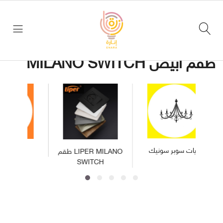
طقم LIPER MILANO SWITCH /
التصنيف
تسجيل
الرئيسي
طقم ابيض MILANO SWITCH
دخول
الرئيسية
اخر
العروض
التصنيف
الرئيسي
Liper
ثريات سوبر سونيك
طقم LIPER MILANO
LIPER
طقم
SWITCH
LIPER
MILANO
طقم
SWITCH
LIPER
MILANO
SWITCH
ثريات
سوبر