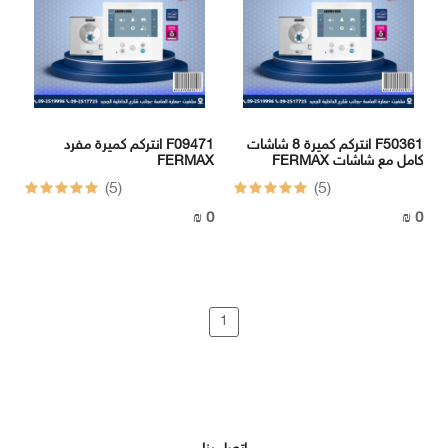
-
BOX
الهاتف
انتركم كميرة 8 شاشات F50361
انتركم كميرة مفرد F09471
:
FERMAX كامل مع شاشات
FERMAX
092517725
(5)
(5)
الهاتف
0 ₪
0 ₪
:
1