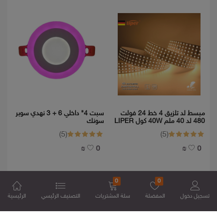
مبسط لد تلزيق 4 خط 24 فولت
سبت 4" داخلي 6 + 3 نهدي سوبر
ما
480 لد 40 ملم 40W كول LIPER
سونك
CINTA 4000K
(5)
(5)
0 ₪
0 ₪
0
0
تسجيل دخول
المفضلة
سلة المشتريات
التصنيف الرئيسي
الرئيسية
الاقتراحات
عرض الكل