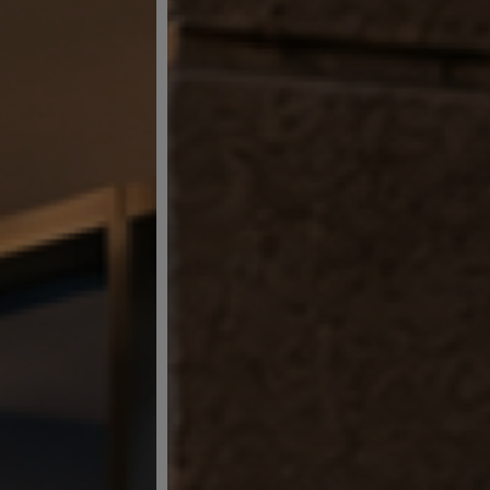
-
BOX
الهاتف
:
092517725
الهاتف
: