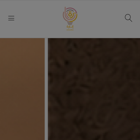
التصنيف
تسجيل
الرئيسي
دخول
الرئيسية
اخر
العروض
التصنيف
الرئيسي
Liper
LIPER
طقم
LIPER
MILANO
طقم
SWITCH
LIPER
MILANO
SWITCH
ثريات
سوبر